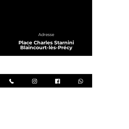
Adresse
Place Charles Starnini
Blaincourt-lès-Précy
Prenez votre rdv par téléphone
(appels ou sms)
06 63 23 46 15
Planity
ou sur