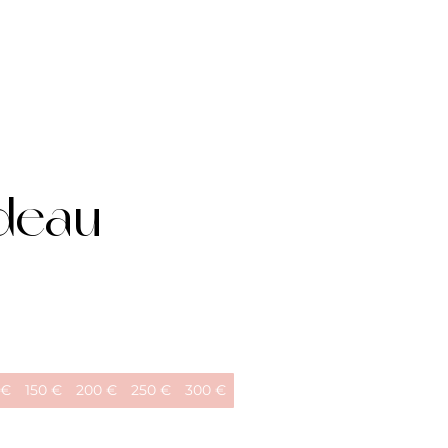
deau
 €
150 €
200 €
250 €
300 €